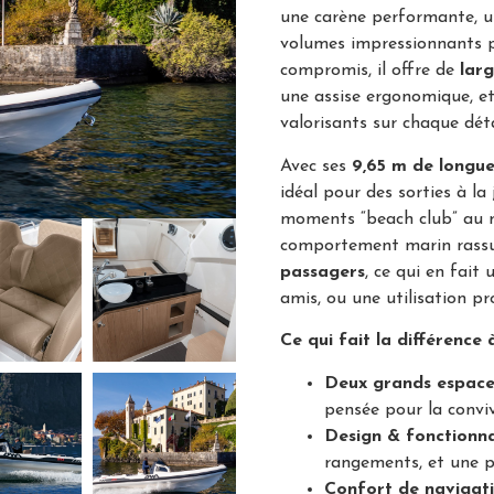
une carène performante, un
volumes impressionnants po
compromis, il offre de
larg
une assise ergonomique, e
valorisants sur chaque déta
Avec ses
9,65 m de longu
idéal pour des sorties à l
moments “beach club” au m
comportement marin rassu
passagers
, ce qui en fait
amis, ou une utilisation 
Ce qui fait la différence
Deux grands espace
pensée pour la conviv
Design & fonctionna
rangements, et une p
Confort de navigat