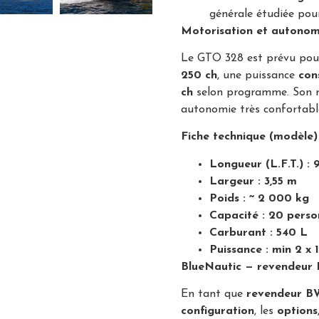
générale étudiée pou
Motorisation et autonom
Le GTO 328 est prévu pou
250 ch
, une puissance
con
ch
selon programme. Son r
autonomie très confortable
Fiche technique (modèle)
Longueur (L.F.T.) : 
Largeur : 3,55 m
Poids : ~ 2 000 kg
Capacité : 20 perso
Carburant : 540 L
Puissance : min 2 x 
BlueNautic — revendeur
En tant que
revendeur B
configuration
, les
options