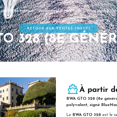
Location de bateaux
Gardiennage & Hivernage
Vente Neuf & Occ
RETOUR AUX VENTES (NEUF)
O 328 (8E GÉNÉ
À partir d
BWA GTO 328 (8e générati
polyvalent, signé BlueNa
Le
BWA GTO 328
est le s