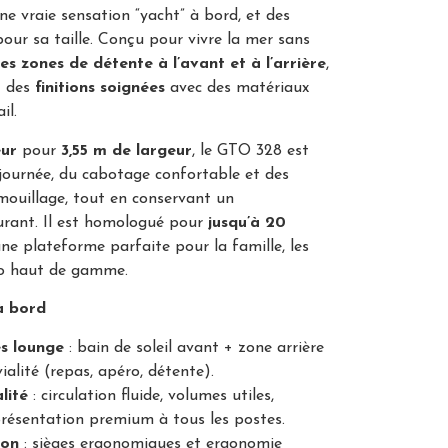
e vraie sensation “yacht” à bord, et des
ur sa taille. Conçu pour vivre la mer sans
es zones de détente à l’avant et à l’arrière
,
t des
finitions soignées
avec des matériaux
il.
eur
pour
3,55 m de largeur
, le GTO 328 est
a journée, du cabotage confortable et des
ouillage, tout en conservant un
rant. Il est homologué pour
jusqu’à 20
 une plateforme parfaite pour la famille, les
pro haut de gamme.
 à bord
s lounge
: bain de soleil avant + zone arrière
ialité (repas, apéro, détente).
lité
: circulation fluide, volumes utiles,
résentation premium à tous les postes.
ion
: sièges ergonomiques et ergonomie