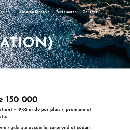
asion
Gestion locative
Partenaires
Contact
RATION)
e 150 000
on) — 9,65 m de pur plaisir, premium et
utic
emi-rigide qui
accueille, surprend et séduit
: