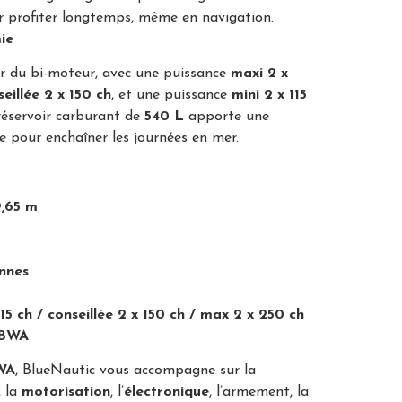
r profiter longtemps, même en navigation.
ie
r du bi-moteur, avec une puissance
maxi 2 x
seillée 2 x 150 ch
, et une puissance
mini 2 x 115
éservoir carburant de
540 L
apporte une
 pour enchaîner les journées en mer.
9,65 m
nnes
115 ch / conseillée 2 x 150 ch / max 2 x 250 ch
 BWA
WA
, BlueNautic vous accompagne sur la
, la
motorisation
, l’
électronique
, l’armement, la