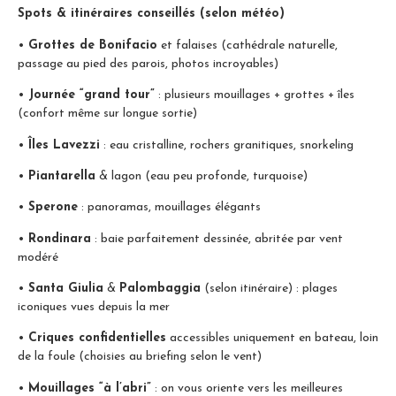
Spots & itinéraires conseillés (selon météo)
•
Grottes de Bonifacio
et falaises (cathédrale naturelle,
passage au pied des parois, photos incroyables)
•
Journée “grand tour”
: plusieurs mouillages + grottes + îles
(confort même sur longue sortie)
•
Îles Lavezzi
: eau cristalline, rochers granitiques, snorkeling
•
Piantarella
& lagon (eau peu profonde, turquoise)
•
Sperone
: panoramas, mouillages élégants
•
Rondinara
: baie parfaitement dessinée, abritée par vent
modéré
•
Santa Giulia
&
Palombaggia
(selon itinéraire) : plages
iconiques vues depuis la mer
•
Criques confidentielles
accessibles uniquement en bateau, loin
de la foule (choisies au briefing selon le vent)
•
Mouillages “à l’abri”
: on vous oriente vers les meilleures