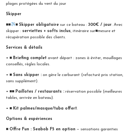
plages protégées du vent du jour
Skipper
■■
■
Skipper obligatoire
sur ce bateau :
300€ / jour
. Avec
skipper :
serviettes + softs inclus
, itinéraire sur
■
mesure et
récupération possible des clients.
Services & détails
•
■
Briefing complet
avant départ : zones à éviter, mouillages
conseillés, règles locales.
•
■
Sans skipper :
on gère le carburant (refacturé prix station,
sans supplément).
•
■■
Paillotes / restaurants :
réservation possible (meilleures
tables, arrivée en bateau).
•
■
Kit palmes/masque/tuba offert
.
Options & expériences
■
Offre Fun : Seabob F5 en option
— sensations garanties