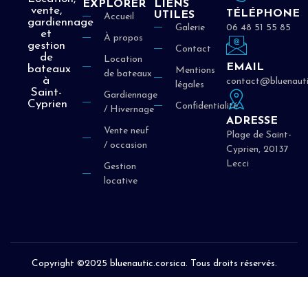
EXPLORER
LIENS
vente,
TÉLÉPHONE
UTILES
Accueil
gardiennage
Galerie
06 48 51 55 85
et
À propos
gestion
Contact
de
Location
EMAIL
bateaux
Mentions
de bateaux
à
contact@bluenauti
légales
Saint-
Gardiennage
Cyprien
Confidentialité
/ Hivernage
ADRESSE
Vente neuf
Plage de Saint-
/ occasion
Cyprien, 20137
Lecci
Gestion
locative
Copyright ©2025 bluenautic.corsica. Tous droits réservés.