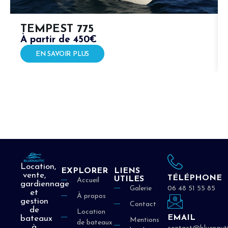
TEMPEST 775
À partir de 450€
EN SAVOIR PLUS
Location,
EXPLORER
LIENS
vente,
TÉLÉPHONE
UTILES
Accueil
gardiennage
Galerie
06 48 51 55 85
et
À propos
gestion
Contact
de
Location
EMAIL
bateaux
Mentions
de bateaux
à