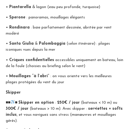
•
Piantarella
& lagon (eau peu profonde, turquoise)
•
Sperone
: panoramas, mouillages élégants
•
Rondinara
: baie parfaitement dessinée, abritée par vent
modéré
•
Santa Giulia
&
Palombaggia
(selon itinéraire) : plages
iconiques vues depuis la mer
•
Criques confidentielles
accessibles uniquement en bateau, loin
de la foule (choisies au briefing selon le vent)
•
Mouillages “à l’abri”
: on vous oriente vers les meilleures
plages protégées du vent du jour
Skipper
■■
■
Skipper en option
:
250€ / jour
(bateaux < 10 m) ou
300€ / jour
(bateaux > 10 m). Avec skipper :
serviettes + softs
inclus
, et vous naviguez sans stress (manœuvres et mouillages
gérés).