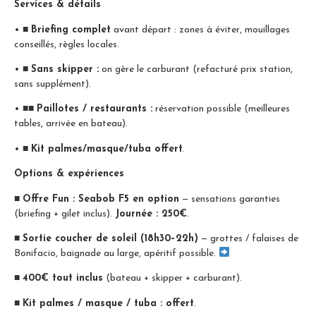
Services & détails
•
■
Briefing complet
avant départ : zones à éviter, mouillages
conseillés, règles locales.
•
■
Sans skipper :
on gère le carburant (refacturé prix station,
sans supplément).
•
■■
Paillotes / restaurants :
réservation possible (meilleures
tables, arrivée en bateau).
•
■
Kit palmes/masque/tuba offert
.
Options & expériences
■
Offre Fun : Seabob F5 en option
— sensations garanties
(briefing + gilet inclus).
Journée : 250€
.
■
Sortie coucher de soleil (18h30–22h)
— grottes / falaises de
Bonifacio, baignade au large, apéritif possible.
■
400€ tout inclus
(bateau + skipper + carburant).
■
Kit palmes / masque / tuba : offert
.