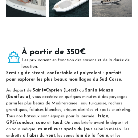
À partir de 350€
Les prix varient en fonction des saisons et de la durée de
location.
Semi-rigide récent, confortable et polyvalent : parfait
pour explorer les plus beaux
mouillages du Sud Corse.
Au départ de
Saint
■
Cyprien (Lecci)
ou
Santa Manza
(Bonifacio)
, vous accédez en quelques minutes à des paysages
parmi les plus beaux de Méditerranée : eau turquoise, rochers
granitiques, falaises blanches, criques abritées et spots snorkeling.
Tous nos bateaux sont équipés pour la journée :
frigo
,
GPS/sondeur
,
sono
et
taud
. On vous briefe avant le départ et
on vous indique
les meilleurs spots du jour
selon la météo : les
endroits
à l’abri du vent
, les zones
loin de la foule
, et les